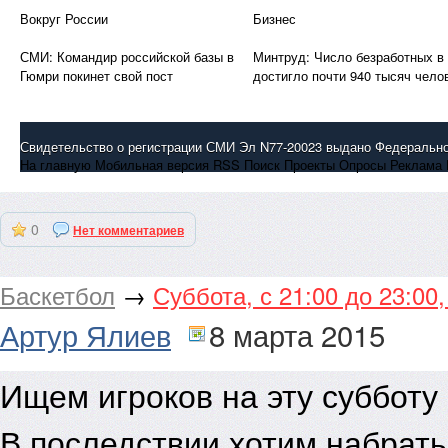
Вокруг России
Бизнес
СМИ: Командир российской базы в
Минтруд: Число безработных в
Гюмри покинет свой пост
достигло почти 940 тысяч чело
Свидетельство о регистрации СМИ Эл N77-20023 выдано Федерально
На главную Мобильная версия RSS Поиск Проекты Опросы Реклама 
коммуникаций и охране культурного наследия 15.10.2004. Свидетел
0
Нет комментариев
по делам печати, телерадиовещания и средств массовой информации
Баскетбол
→
Суббота, с 21:00 до 23:00
Артур Ялиев
8 марта 2015
Ищем игроков на эту субботу 
© 2000-2015 Росбалт.RU
В последствии хотим набрать
Все права на материалы, размещенные на сайте ИА «Росбалт», защ