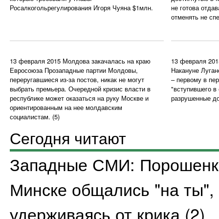
Росалкогольрегулирования Игоря Чуяна $1млн.
не готова отдав
отменять не сп
13 февраля 2015
Молдова закачалась на краю
13 февраля 201
Евросоюза
Прозападные партии Молдовы,
Накануне Луган
переругавшиеся из-за постов, никак не могут
– первому в пе
выбрать премьера. Очередной кризис власти в
"вступившего в
республике может оказаться на руку Москве и
разрушенные до
ориентированным на нее молдавским
социалистам.
(5)
Сегодня читают
Западные СМИ: Порошенко
Минске общались "на ты",
удерживаясь от крика
(2)