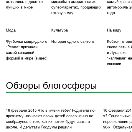
оказались в десятке
микробы в американских
самый краси
лучших в мире
супермаркетах, продающих
автомобиль 2
готовую еду
года
Мода
Культура
На виду
Футболки мадридского
История одного святого
Кобзон готов
"Реала" признали
снова петь в
самой красивой
и Луганске,
формой в мире (видео)
"наплевав" на
санкции
Обзоры блогосферы
16 февраля 2015
Что в имени тебе?
Родители по-
16 февраля 201
прежнему называют своих детей совершенно не
х?
Социальные с
сообразуясь с тем, как их потом будут звать в
перечисления р
школе. И депутаты Госдумы решили
90-х. Отдельна