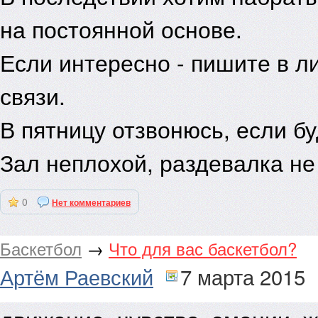
на постоянной основе.
При полном или частичном использовании аналитики, интервью или н
Если интересно - пишите в л
обязательна.
связи.
Использование иллюстраций возможно только с письменного согласи
В пятницу отзвонюсь, если б
© 2015 Программирование и дизайн: Дирекция интернет-проектов ИА
Зал неплохой, раздевалка не
© 2015 ИА «Росбалт»
0
Нет комментариев
Баскетбол
→
Что для вас баскетбол?
Мнение редакции не всегда совпадает с мнением авторов статей, опу
Артём Раевский
7 марта 2015