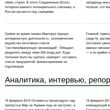
обеих сторон. В итоге Соединенные Штаты
западенцы масс
потеряли важного потенциального союзника, а
полагая, что бо
Россия мучается под санкциями.
Грабеж во время паники
Имитируя бурную
Главный тормоз
антикризисную деятельность, экономические
средств, распр
ведомства изготовили список
постоянно увел
"системообразующих организаций". Обещают
важных механи
разделить между ними 200 млрд руб. Куда
— и он крайне 
полезнее было бы сделать наоборот: составить
список предприятий, финансированию не
подлежащих.
Аналитика, интервью, репо
16 февраля 2015
Оптимисты балансируют над
16 февраля 201
пропастью
Мир на Украине еще не наступил, а
командующий в
"примирители" уже вовсю обсуждают, надо ли
Стрелков считае