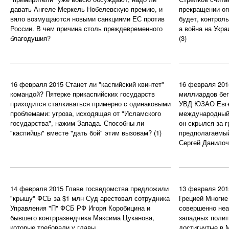
давать Ангеле Меркель Нобелевскую премию, и
прекращении ог
вяло возмущаются новыми санкциями ЕС против
будет, контроль
России. В чем причина столь преждевременного
а война на Укра
благодушия?
(3)
16 февраля 2015
Станет ли "каспийский квинтет"
16 февраля 201
командой?
Пятерке прикаспийских государств
миллиардов бе
приходится сталкиваться примерно с одинаковыми
УВД ЮЗАО Евге
проблемами: угроза, исходящая от "Исламского
международный 
государства", нажим Запада. Способны ли
он скрылся за г
"каспийцы" вместе "дать бой" этим вызовам?
(1)
предполагаемый
Сергей Данилоч
14 февраля 2015
Главе госведомства предложили
13 февраля 201
"крышу" ФСБ за $1 млн
Суд арестовал сотрудника
Грецией
Многие 
Управления "П" ФСБ РФ Игоря Коробицина и
совершенно неа
бывшего контрразведчика Максима Цуканова,
западных полит
которые требовали у главы
достигнутые в 