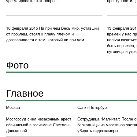
урегулировать этот вопрос.
преступности.
(
16 февраля 2015
Ни при чем
Весь мир, уставший
13 февраля 201
от проблем, стоял к плечу плечом и
времен у нас п
договаривался с тем, который ни при чем.
нельзя казатьс
быть серьезен, 
пуговицы и угр
Фото
Главное
Москва
Санкт-Петербург
Мосгорсуд счел незаконным арест
Сотрудница "Магнита": После 
обвиняемой в госизмене Светланы
блокадницы из магазинов заст
Давыдовой
убирать видеокамеры