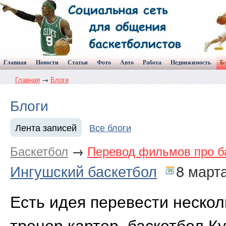
Главная
Новости
Статьи
Фото
Авто
Работа
Недвижимость
Б
Главная
→
Блоги
Блоги
Лента записей
Все блоги
Баскетбол
→
Перевод фильмов про ба
Ингушский баскетбол
8 март
Есть идея перевести нескол
тренер картер, баскетбол Ку