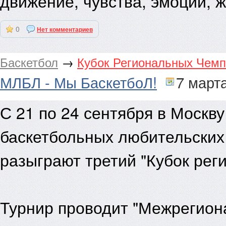
движение, чувства, эмоции, ж
Заметили ошибку в тексте? Выделите её и нажмите Ctrl-Enter, чтобы
0
Нет комментариев
Баскетбол
→
Кубок Региональных Чемп
МЛБЛ - Мы БаскетбоЛ!
7 март
С 21 по 24 сентября в Москв
баскетбольных любительских 
разыграют третий "Кубок рег
Турнир проводит "Межрегион