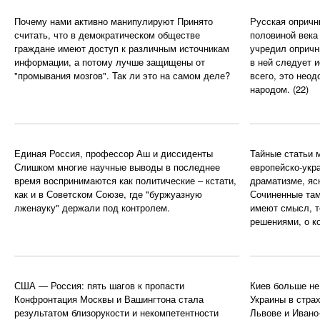
Почему нами активно манипулируют
Принято
Русская опричн
считать, что в демократическом обществе
половиной века
граждане имеют доступ к различным источникам
учредил опричн
информации, а потому лучше защищены от
в ней следует 
"промывания мозгов". Так ли это на самом деле?
всего, это нео
народом.
(22)
Единая Россия, профессор Аш и диссиденты
Тайные статьи 
Слишком многие научные выводы в последнее
европейско-укр
время воспринимаются как политические – кстати,
драматизме, ясн
как и в Советском Союзе, где "буржуазную
Сочиненные там
лженауку" держали под контролем.
имеют смысл, т
решениями, о ко
США — Россия: пять шагов к пропасти
Киев больше н
Конфронтация Москвы и Вашингтона стала
Украины в стра
результатом близорукости и некомпетентности
Львове и Ивано