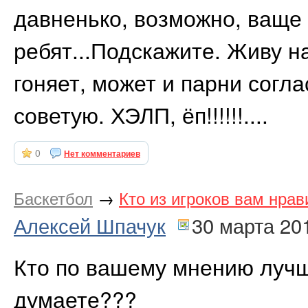
давненько, возможно, ваще 
ребят...Подскажите. Живу на
гоняет, может и парни согла
советую. ХЭЛП, ёп!!!!!!....
0
Нет комментариев
Баскетбол
→
Кто из игроков вам нра
Алексей Шпачук
30 марта 20
Кто по вашему мнению лучш
думаете???