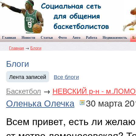
Главная
Новости
Статьи
Фото
Авто
Работа
Недвижимость
Б
Главная
→
Блоги
Блоги
Лента записей
Все блоги
Баскетбол
→
НЕВСКИЙ р-н - м.ЛОМО
Оленька Олечка
30 марта 20
Всем привет, есть ли желаю
ст метро ломоносовская? То